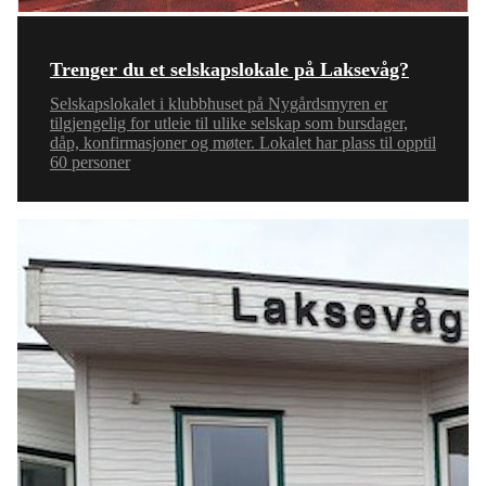
Trenger du et selskapslokale på Laksevåg?
Selskapslokalet i klubbhuset på Nygårdsmyren er
tilgjengelig for utleie til ulike selskap som bursdager,
dåp, konfirmasjoner og møter. Lokalet har plass til opptil
60 personer