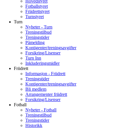
Hovedstyret
Fotballstyret
Friidrettstyret
Turnstyret
Turn
Nyheter - Turn
Treningstilbud
Treningstider
Påmelding
Kontigenter/treningsavgifter
Forsikring/Lisenser
Turn Inn
Inkluderingsmidler
Friidrett
Informasjon - Friidrett
Treningstider
Kontigenter/treningsavgifter
Bli medlem
Arrangementer friidrett
Forsikring/Lisenser
Fotball
Nyheter - Fotball
Treningstilbud
Treningstider
Historikk