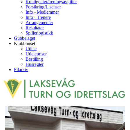
Kontigenter/treningsavgifter
Forsikring/Lisenser
Info - Medlemmer
Info - Trenere
Arrangementer
Resultater
Spillerlogistikk
Gubbelaget
Klubbhuset
Utleie
Utleiepriser
Bestilling
Husregler
Filarkiv