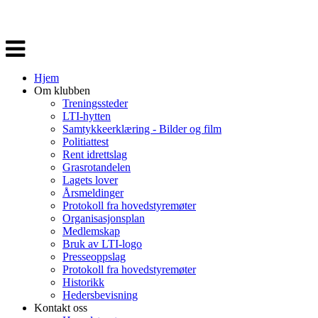
Veksle
navigasjon
Hjem
Om klubben
Treningssteder
LTI-hytten
Samtykkeerklæring - Bilder og film
Politiattest
Rent idrettslag
Grasrotandelen
Lagets lover
Årsmeldinger
Protokoll fra hovedstyremøter
Organisasjonsplan
Medlemskap
Bruk av LTI-logo
Presseoppslag
Protokoll fra hovedstyremøter
Historikk
Hedersbevisning
Kontakt oss