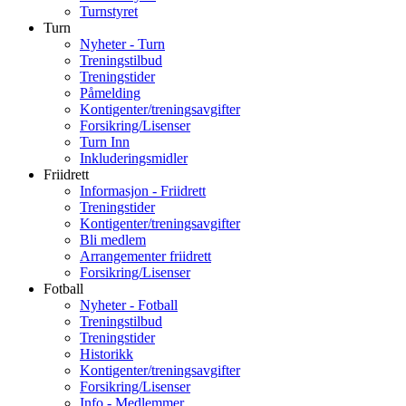
Turnstyret
Turn
Nyheter - Turn
Treningstilbud
Treningstider
Påmelding
Kontigenter/treningsavgifter
Forsikring/Lisenser
Turn Inn
Inkluderingsmidler
Friidrett
Informasjon - Friidrett
Treningstider
Kontigenter/treningsavgifter
Bli medlem
Arrangementer friidrett
Forsikring/Lisenser
Fotball
Nyheter - Fotball
Treningstilbud
Treningstider
Historikk
Kontigenter/treningsavgifter
Forsikring/Lisenser
Info - Medlemmer