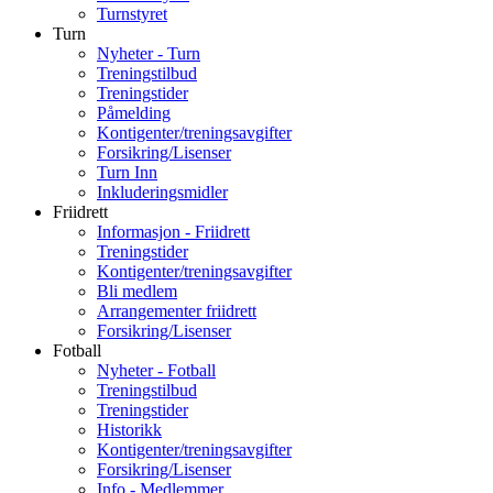
Turnstyret
Turn
Nyheter - Turn
Treningstilbud
Treningstider
Påmelding
Kontigenter/treningsavgifter
Forsikring/Lisenser
Turn Inn
Inkluderingsmidler
Friidrett
Informasjon - Friidrett
Treningstider
Kontigenter/treningsavgifter
Bli medlem
Arrangementer friidrett
Forsikring/Lisenser
Fotball
Nyheter - Fotball
Treningstilbud
Treningstider
Historikk
Kontigenter/treningsavgifter
Forsikring/Lisenser
Info - Medlemmer