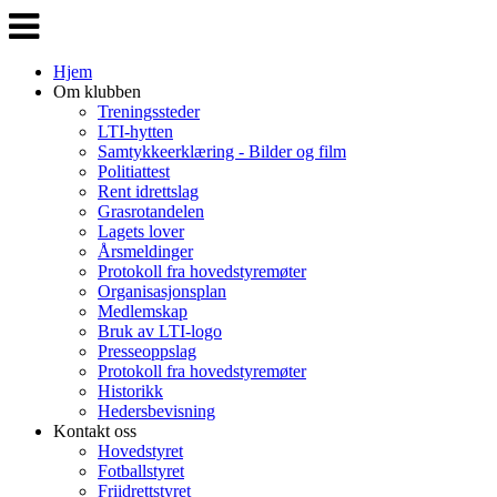
Veksle
navigasjon
Hjem
Om klubben
Treningssteder
LTI-hytten
Samtykkeerklæring - Bilder og film
Politiattest
Rent idrettslag
Grasrotandelen
Lagets lover
Årsmeldinger
Protokoll fra hovedstyremøter
Organisasjonsplan
Medlemskap
Bruk av LTI-logo
Presseoppslag
Protokoll fra hovedstyremøter
Historikk
Hedersbevisning
Kontakt oss
Hovedstyret
Fotballstyret
Friidrettstyret