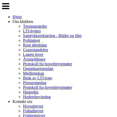
Veksle
navigasjon
Hjem
Om klubben
Treningssteder
LTI-hytten
Samtykkeerklæring - Bilder og film
Politiattest
Rent idrettslag
Grasrotandelen
Lagets lover
Årsmeldinger
Protokoll fra hovedstyremøter
Organisasjonsplan
Medlemskap
Bruk av LTI-logo
Presseoppslag
Protokoll fra hovedstyremøter
Historikk
Hedersbevisning
Kontakt oss
Hovedstyret
Fotballstyret
Friidrettstyret