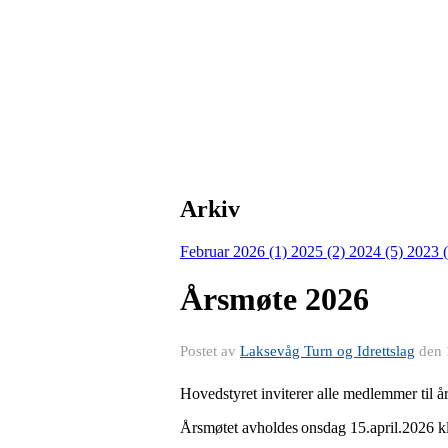
Arkiv
Februar 2026 (1)
2025 (2)
2024 (5)
2023 
Årsmøte 2026
Postet av
Laksevåg Turn og Idrettslag
den
Hovedstyret inviterer alle medlemmer til å
Årsmøtet avholdes onsdag 15.april.2026 k