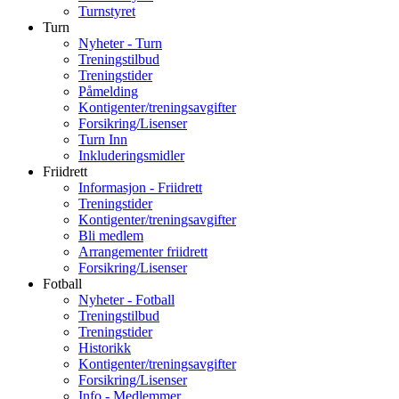
Turnstyret
Turn
Nyheter - Turn
Treningstilbud
Treningstider
Påmelding
Kontigenter/treningsavgifter
Forsikring/Lisenser
Turn Inn
Inkluderingsmidler
Friidrett
Informasjon - Friidrett
Treningstider
Kontigenter/treningsavgifter
Bli medlem
Arrangementer friidrett
Forsikring/Lisenser
Fotball
Nyheter - Fotball
Treningstilbud
Treningstider
Historikk
Kontigenter/treningsavgifter
Forsikring/Lisenser
Info - Medlemmer