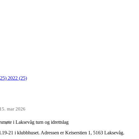
(25)
2022 (25)
15. mar 2026
rsmøte i Laksevåg turn og idrettslag
l.19-21 i klubbhuset. Adressen er Keiserstien 1, 5163 Laksevåg.