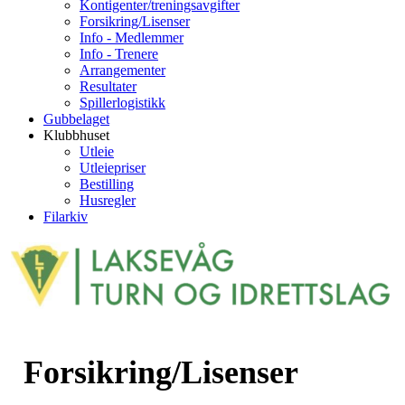
Kontigenter/treningsavgifter
Forsikring/Lisenser
Info - Medlemmer
Info - Trenere
Arrangementer
Resultater
Spillerlogistikk
Gubbelaget
Klubbhuset
Utleie
Utleiepriser
Bestilling
Husregler
Filarkiv
Forsikring/Lisenser