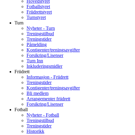
Hovedstyret
Fotballstyret
Friidrettstyret
Turnstyret
Turn
Nyheter - Turn
Treningstilbud
Treningstider
Påmelding
Kontigenter/treningsavgifter
Forsikring/Lisenser
Turn Inn
Inkluderingsmidler
Friidrett
Informasjon - Friidrett
Treningstider
Kontigenter/treningsavgifter
Bli medlem
Arrangementer friidrett
Forsikring/Lisenser
Fotball
Nyheter - Fotball
Treningstilbud
Treningstider
Historikk