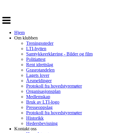
Veksle
navigasjon
Hjem
Om klubben
Treningssteder
LTI-hytten
Samtykkeerklæring - Bilder og film
Politiattest
Rent idrettslag
Grasrotandelen
Lagets lover
Årsmeldinger
Protokoll fra hovedstyremøter
Organisasjonsplan
Medlemskap
Bruk av LTI-logo
Presseoppslag
Protokoll fra hovedstyremøter
Historikk
Hedersbevisning
Kontakt oss