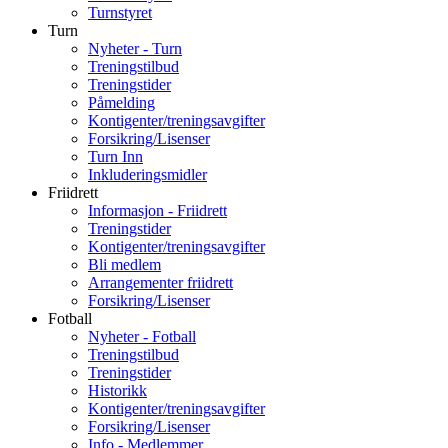
Turnstyret
Turn
Nyheter - Turn
Treningstilbud
Treningstider
Påmelding
Kontigenter/treningsavgifter
Forsikring/Lisenser
Turn Inn
Inkluderingsmidler
Friidrett
Informasjon - Friidrett
Treningstider
Kontigenter/treningsavgifter
Bli medlem
Arrangementer friidrett
Forsikring/Lisenser
Fotball
Nyheter - Fotball
Treningstilbud
Treningstider
Historikk
Kontigenter/treningsavgifter
Forsikring/Lisenser
Info - Medlemmer