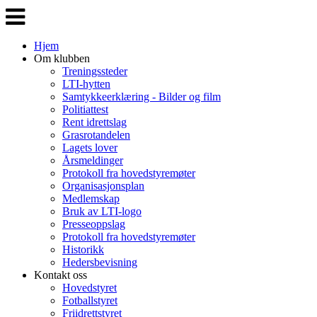
Veksle
navigasjon
Hjem
Om klubben
Treningssteder
LTI-hytten
Samtykkeerklæring - Bilder og film
Politiattest
Rent idrettslag
Grasrotandelen
Lagets lover
Årsmeldinger
Protokoll fra hovedstyremøter
Organisasjonsplan
Medlemskap
Bruk av LTI-logo
Presseoppslag
Protokoll fra hovedstyremøter
Historikk
Hedersbevisning
Kontakt oss
Hovedstyret
Fotballstyret
Friidrettstyret