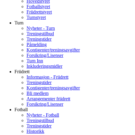
Hovedstyret
Fotballstyret
Friidrettstyret
Turnstyret
Turn
Nyheter - Turn
Treningstilbud
Treningstider
Påmelding
Kontigenter/treningsavgifter
Forsikring/Lisenser
Turn Inn
Inkluderingsmidler
Friidrett
Informasjon - Friidrett
Treningstider
Kontigenter/treningsavgifter
Bli medlem
Arrangementer friidrett
Forsikring/Lisenser
Fotball
Nyheter - Fotball
Treningstilbud
Treningstider
Historikk