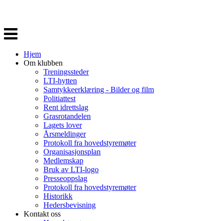
Veksle
navigasjon
Hjem
Om klubben
Treningssteder
LTI-hytten
Samtykkeerklæring - Bilder og film
Politiattest
Rent idrettslag
Grasrotandelen
Lagets lover
Årsmeldinger
Protokoll fra hovedstyremøter
Organisasjonsplan
Medlemskap
Bruk av LTI-logo
Presseoppslag
Protokoll fra hovedstyremøter
Historikk
Hedersbevisning
Kontakt oss