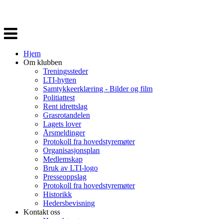
Veksle
navigasjon
Hjem
Om klubben
Treningssteder
LTI-hytten
Samtykkeerklæring - Bilder og film
Politiattest
Rent idrettslag
Grasrotandelen
Lagets lover
Årsmeldinger
Protokoll fra hovedstyremøter
Organisasjonsplan
Medlemskap
Bruk av LTI-logo
Presseoppslag
Protokoll fra hovedstyremøter
Historikk
Hedersbevisning
Kontakt oss