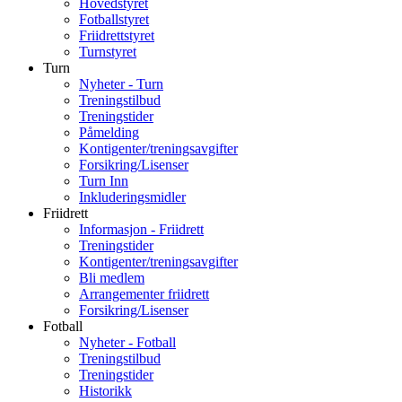
Hovedstyret
Fotballstyret
Friidrettstyret
Turnstyret
Turn
Nyheter - Turn
Treningstilbud
Treningstider
Påmelding
Kontigenter/treningsavgifter
Forsikring/Lisenser
Turn Inn
Inkluderingsmidler
Friidrett
Informasjon - Friidrett
Treningstider
Kontigenter/treningsavgifter
Bli medlem
Arrangementer friidrett
Forsikring/Lisenser
Fotball
Nyheter - Fotball
Treningstilbud
Treningstider
Historikk