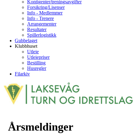
Kontigenter/treningsavgifter
Forsikring/Lisenser
Info - Medlemmer
Info - Trenere
Arrangementer
Resultater
Spillerlogistikk
Gubbelaget
Klubbhuset
Utleie
Utleiepriser
Bestilling
Husregler
Filarkiv
Årsmeldinger