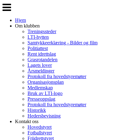
Veksle
navigasjon
Hjem
Om klubben
Treningssteder
LTI-hytten
Samtykkeerklæring - Bilder og film
Politiattest
Rent idrettslag
Grasrotandelen
Lagets lover
Årsmeldinger
Protokoll fra hovedstyremøter
Organisasjonsplan
Medlemskap
Bruk av LTI-logo
Presseoppslag
Protokoll fra hovedstyremøter
Historikk
Hedersbevisning
Kontakt oss
Hovedstyret
Fotballstyret
Friidrettstyret