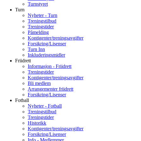
Turnstyret
Turn
Nyheter - Turn
Treningstilbud
Treningstider
Påmelding
Kontigenter/treningsavgifter
Forsikring/Lisenser
Turn Inn
Inkluderingsmidler
Friidrett
Informasjon - Friidrett
Treningstider
Kontigenter/treningsavgifter
Bli medlem
Arrangementer friidrett
Forsikring/Lisenser
Fotball
Nyheter - Fotball
Treningstilbud
Treningstider
Historikk
Kontigenter/treningsavgifter
Forsikring/Lisenser
Info - Medlemmer