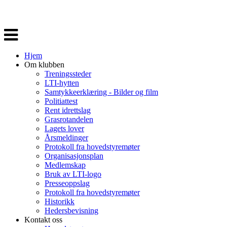
Veksle
navigasjon
Hjem
Om klubben
Treningssteder
LTI-hytten
Samtykkeerklæring - Bilder og film
Politiattest
Rent idrettslag
Grasrotandelen
Lagets lover
Årsmeldinger
Protokoll fra hovedstyremøter
Organisasjonsplan
Medlemskap
Bruk av LTI-logo
Presseoppslag
Protokoll fra hovedstyremøter
Historikk
Hedersbevisning
Kontakt oss