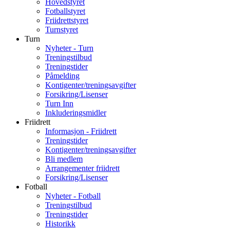
Hovedstyret
Fotballstyret
Friidrettstyret
Turnstyret
Turn
Nyheter - Turn
Treningstilbud
Treningstider
Påmelding
Kontigenter/treningsavgifter
Forsikring/Lisenser
Turn Inn
Inkluderingsmidler
Friidrett
Informasjon - Friidrett
Treningstider
Kontigenter/treningsavgifter
Bli medlem
Arrangementer friidrett
Forsikring/Lisenser
Fotball
Nyheter - Fotball
Treningstilbud
Treningstider
Historikk