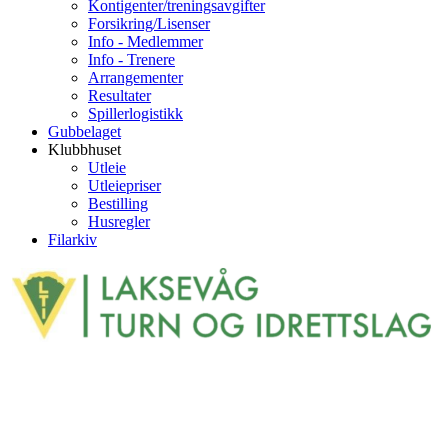
Kontigenter/treningsavgifter
Forsikring/Lisenser
Info - Medlemmer
Info - Trenere
Arrangementer
Resultater
Spillerlogistikk
Gubbelaget
Klubbhuset
Utleie
Utleiepriser
Bestilling
Husregler
Filarkiv